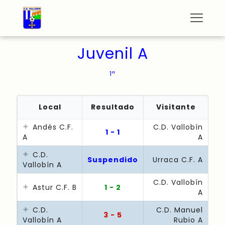
Juvenil A
1ª
Local
Resultado
Visitante
Andés C.F.
C.D. Vallobín
1 - 1
A
A
C.D.
Suspendido
Urraca C.F. A
Vallobín A
C.D. Vallobín
Astur C.F. B
1 - 2
A
C.D.
C.D. Manuel
3 - 5
Vallobín A
Rubio A