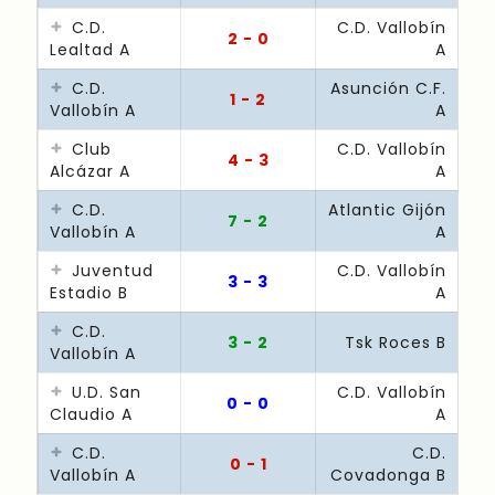
C.D.
C.D. Vallobín
2 - 0
Lealtad A
A
C.D.
Asunción C.F.
1 - 2
Vallobín A
A
Club
C.D. Vallobín
4 - 3
Alcázar A
A
C.D.
Atlantic Gijón
7 - 2
Vallobín A
A
Juventud
C.D. Vallobín
3 - 3
Estadio B
A
C.D.
3 - 2
Tsk Roces B
Vallobín A
U.D. San
C.D. Vallobín
0 - 0
Claudio A
A
C.D.
C.D.
0 - 1
Vallobín A
Covadonga B