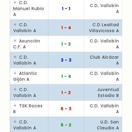
C.D.
C.D. Vallobín
Manuel Rubio
1 - 1
A
A
C.D.
C.D Lealtad
1 - 4
Vallobín A
Villaviciosa A
Asunción
C.D. Vallobín
1 - 2
C.F. A
A
C.D.
Club Alcázar
3 - 3
Vallobín A
A
Atlantic
C.D. Vallobín
1 - 4
Gijón A
A
C.D.
Juventud
1 - 2
Vallobín A
Estadio B
TSK Roces
C.D. Vallobín
5 - 3
B
A
C.D.
U.D. San
5 - 2
Vallobín A
Claudio A