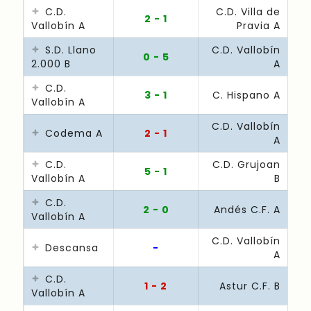
C.D.
C.D. Villa de
2 - 1
Vallobín A
Pravia A
S.D. Llano
C.D. Vallobín
0 - 5
2.000 B
A
C.D.
3 - 1
C. Hispano A
Vallobín A
C.D. Vallobín
Codema A
2 - 1
A
C.D.
C.D. Grujoan
5 - 1
Vallobín A
B
C.D.
2 - 0
Andés C.F. A
Vallobín A
C.D. Vallobín
Descansa
-
A
C.D.
1 - 2
Astur C.F. B
Vallobín A