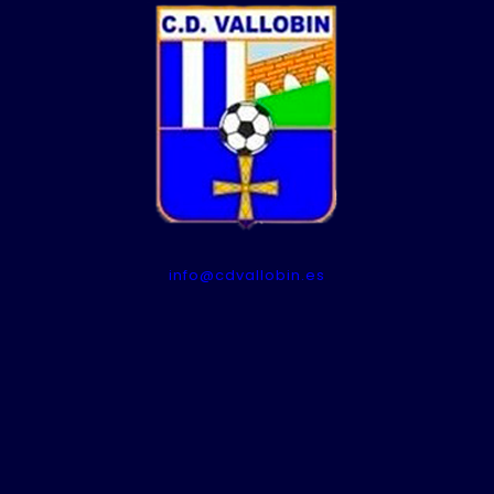
info@cdvallobin.es