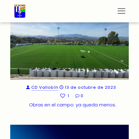
CD Vallobín
13 de octubre de 2023
1
0
Obras en el campo: ya queda menos.