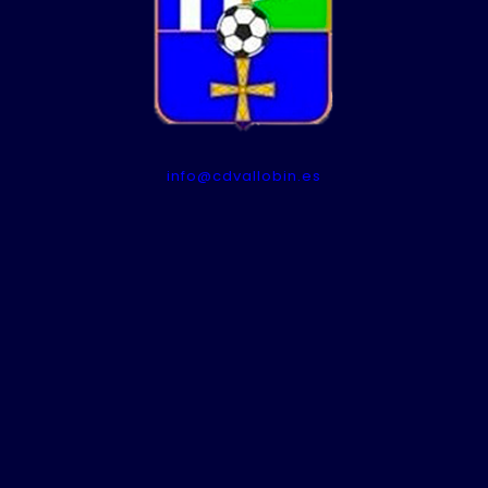
info@cdvallobin.es